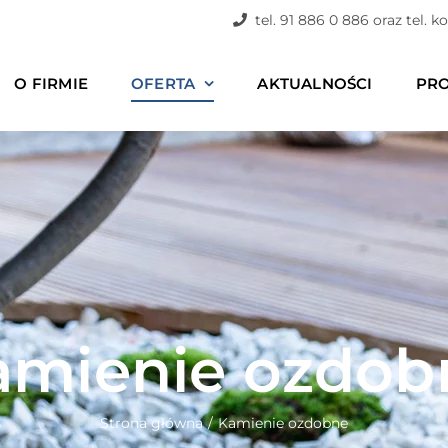
tel. 91 886 0 886 oraz tel
O FIRMIE
OFERTA
AKTUALNOŚCI
PR
amienie ozdob
Strona główna
Kamienie ozdobne