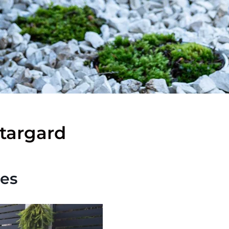
targard
es