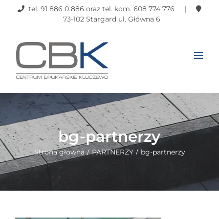
Przejdź
tel. 91 886 0 886 oraz tel. kom. 608 774 776 |
do
73-102 Stargard ul. Główna 6
zawartości
bg-partnerzy
Strona główna
PARTNERZY
bg-partnerzy