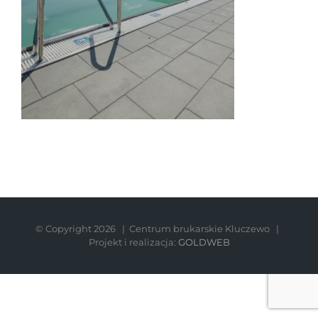
© Copyright
2026 | Centrum brukarskie Kluczewo |
Projekt i realizacja:
GOLDWEB